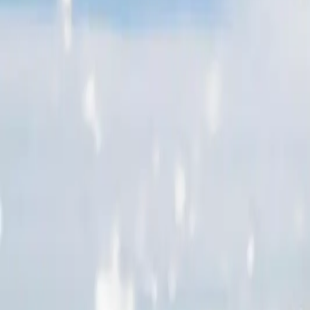
Information sur la Grotte Bleue — nouvelle loi maritime du Monténé